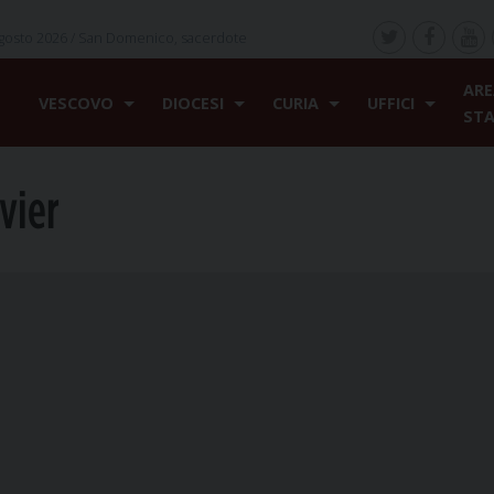
gosto 2026 /
San Domenico, sacerdote
ARE
VESCOVO
DIOCESI
CURIA
UFFICI
ST
vier