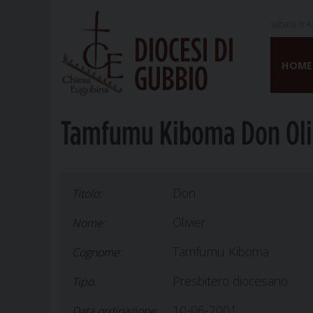
sabato 8 A
DIOCESI DI
Skip
to
HOME
GUBBIO
content
Tamfumu Kiboma Don Oli
Don
Titolo:
Olivier
Nome:
Tamfumu Kiboma
Cognome:
Presbitero diocesano
Tipo:
10-06-2001
Data ordinazione: