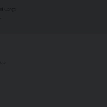
el Congo
r
lute