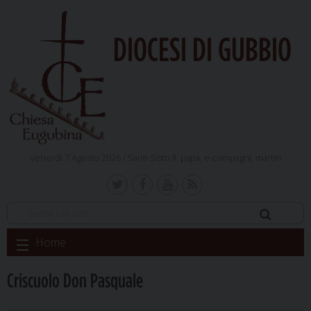
DIOCESI DI GUBBIO
venerdì 7 Agosto 2026 /
Santi Sisto II, papa, e compagni, martiri
Skip
Home
to
content
Criscuolo Don Pasquale