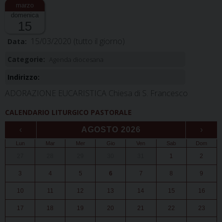
domenica
15
15/03/2020
(tutto il giorno)
Data:
Categorie:
Agenda diocesana
Indirizzo:
ADORAZIONE EUCARISTICA Chiesa di S. Francesco
CALENDARIO LITURGICO PASTORALE
‹
AGOSTO 2026
›
Lun
Mar
Mer
Gio
Ven
Sab
Dom
27
28
29
30
31
1
2
3
4
5
6
7
8
9
10
11
12
13
14
15
16
17
18
19
20
21
22
23