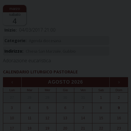
sabato
4
04/03/2017 21:00
Inizio:
Categorie:
Agenda diocesana
Indirizzo:
Chiesa San Marziale, Gubbio
Adorazione eucaristica
CALENDARIO LITURGICO PASTORALE
‹
AGOSTO 2026
›
Lun
Mar
Mer
Gio
Ven
Sab
Dom
27
28
29
30
31
1
2
3
4
5
6
7
8
9
10
11
12
13
14
15
16
17
18
19
20
21
22
23