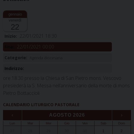
venerdì
22
22/01/2021 18:30
Inizio:
22/01/2021 00:00
Fine:
Categorie:
Agenda diocesana
Indirizzo:
ore 18.30 presso la Chiesa di San Pietro mons. Vescovo
presiederà la S. Messa nell’anniversario della morte di mons.
Pietro Bottaccioli
CALENDARIO LITURGICO PASTORALE
‹
AGOSTO 2026
›
Lun
Mar
Mer
Gio
Ven
Sab
Dom
27
28
29
30
31
1
2