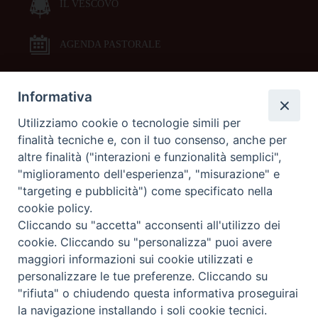
IL VESCOVO
AGENDA PASTORALE
Informativa
DOCUMENTI PASTORALI
Utilizziamo cookie o tecnologie simili per
finalità tecniche e, con il tuo consenso, anche per
ORARI MESSE
altre finalità ("interazioni e funzionalità semplici",
"miglioramento dell'esperienza", "misurazione" e
LITURGIA DELLE ORE
"targeting e pubblicità") come specificato nella
cookie policy.
Cliccando su "accetta" acconsenti all'utilizzo dei
GALLERIE FOTOGRAFICHE
cookie. Cliccando su "personalizza" puoi avere
maggiori informazioni sui cookie utilizzati e
personalizzare le tue preferenze. Cliccando su
GALLERIE VIDEO
"rifiuta" o chiudendo questa informativa proseguirai
la navigazione installando i soli cookie tecnici.