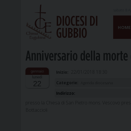
sabato 8 A
DIOCESI DI
Skip
to
HOME
GUBBIO
content
Anniversario della morte 
22/01/2018 18:30
Inizio:
lunedì
22
Categorie:
Agenda diocesana
Indirizzo:
presso la Chiesa di San Pietro mons. Vescovo presi
Bottaccioli