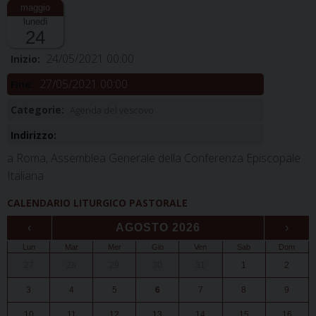
lunedì
24
24/05/2021 00:00
Inizio:
27/05/2021 00:00
Fine:
Categorie:
Agenda del vescovo
Indirizzo:
a Roma, Assemblea Generale della Conferenza Episcopale
Italiana
CALENDARIO LITURGICO PASTORALE
‹
AGOSTO 2026
›
Lun
Mar
Mer
Gio
Ven
Sab
Dom
27
28
29
30
31
1
2
3
4
5
6
7
8
9
10
11
12
13
14
15
16