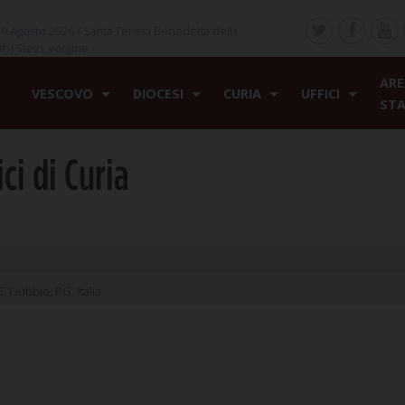
9 Agosto 2026 /
Santa Teresa Benedetta della
th) Stein, vergine
ARE
VESCOVO
DIOCESI
CURIA
UFFICI
ST
ci di Curia
Gubbio, PG, Italia