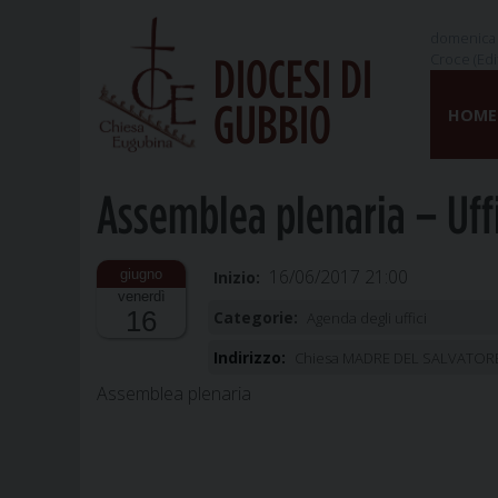
domenica 
Croce (Edi
DIOCESI DI
Skip
GUBBIO
to
HOME
content
Assemblea plenaria – Uffi
16/06/2017 21:00
Inizio:
venerdì
16
Categorie:
Agenda degli uffici
Indirizzo:
Chiesa MADRE DEL SALVATORE, 
Assemblea plenaria