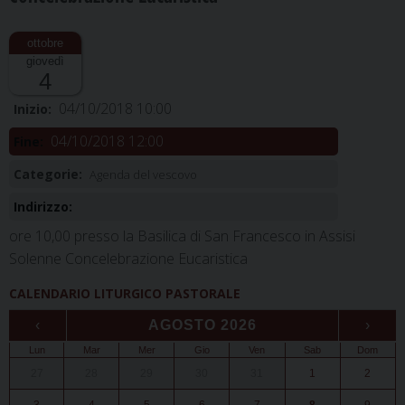
giovedì
4
04/10/2018 10:00
Inizio:
04/10/2018 12:00
Fine:
Categorie:
Agenda del vescovo
Indirizzo:
ore 10,00 presso la Basilica di San Francesco in Assisi
Solenne Concelebrazione Eucaristica
CALENDARIO LITURGICO PASTORALE
‹
AGOSTO 2026
›
Lun
Mar
Mer
Gio
Ven
Sab
Dom
27
28
29
30
31
1
2