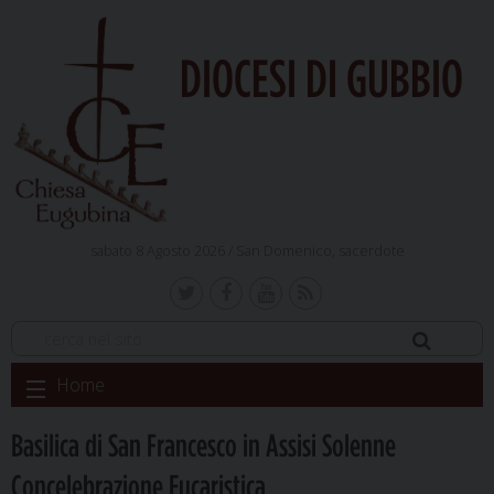
DIOCESI DI GUBBIO
sabato 8 Agosto 2026 /
San Domenico, sacerdote
Skip
Home
to
content
Basilica di San Francesco in Assisi Solenne
Concelebrazione Eucaristica