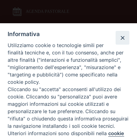
AGENDA PASTORALE
Informativa
DOCUMENTI PASTORALI
Utilizziamo cookie o tecnologie simili per
finalità tecniche e, con il tuo consenso, anche per
ORARI MESSE
altre finalità ("interazioni e funzionalità semplici",
"miglioramento dell'esperienza", "misurazione" e
LITURGIA DELLE ORE
"targeting e pubblicità") come specificato nella
cookie policy.
Cliccando su "accetta" acconsenti all'utilizzo dei
GALLERIE FOTOGRAFICHE
cookie. Cliccando su "personalizza" puoi avere
maggiori informazioni sui cookie utilizzati e
personalizzare le tue preferenze. Cliccando su
GALLERIE VIDEO
"rifiuta" o chiudendo questa informativa proseguirai
la navigazione installando i soli cookie tecnici.
Preferenze Cookie
Ulteriori informazioni sono disponibili nella
cookie