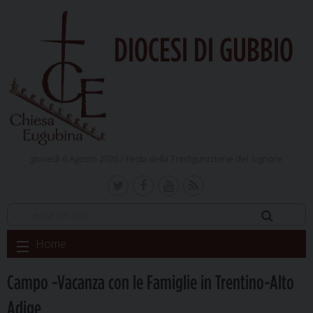
DIOCESI DI GUBBIO
giovedì 6 Agosto 2026 /
Festa della Trasfigurazione del Signore
Skip
Home
to
content
Campo -Vacanza con le Famiglie in Trentino-Alto
Adige