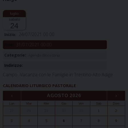
sabato
24
24/07/2021 00:00
Inizio:
31/07/2021 00:00
Fine:
Categorie:
Agenda diocesana
Indirizzo:
Campo -Vacanza con le Famiglie in Trentino-Alto Adige
CALENDARIO LITURGICO PASTORALE
‹
AGOSTO 2026
›
Lun
Mar
Mer
Gio
Ven
Sab
Dom
27
28
29
30
31
1
2
3
4
5
6
7
8
9