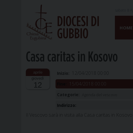
sabato 8 A
DIOCESI DI
Skip
to
HOME
GUBBIO
content
Casa caritas in Kosovo
12/04/2018 00:00
Inizio:
giovedì
15/04/2018 00:00
12
Fine:
Categorie:
Agenda del vescovo
Indirizzo:
Il Vescovo sarà in visita alla Casa caritas in Kosovo