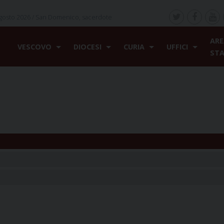
gosto 2026 /
San Domenico, sacerdote
ARE
VESCOVO
DIOCESI
CURIA
UFFICI
ST