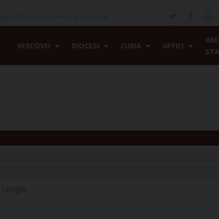
gosto 2026 /
San Domenico, sacerdote
ARE
VESCOVO
DIOCESI
CURIA
UFFICI
ST
famiglie