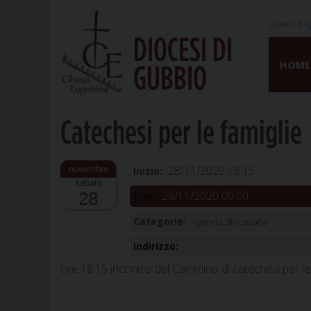
sabato 8 A
DIOCESI DI
Skip
to
HOME
GUBBIO
content
Catechesi per le famiglie
28/11/2020 18:15
Inizio:
sabato
28/11/2020 00:00
28
Fine:
Categorie:
Agenda diocesana
Indirizzo:
ore 18.15 incontro del Cammino di catechesi per le 