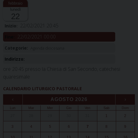
lunedì
22
22/02/2021 20:45
Inizio:
22/02/2021 00:00
Fine:
Categorie:
Agenda diocesana
Indirizzo:
ore 20.45 presso la Chiesa di San Secondo, catechesi
quaresimale
CALENDARIO LITURGICO PASTORALE
‹
AGOSTO 2026
›
Lun
Mar
Mer
Gio
Ven
Sab
Dom
27
28
29
30
31
1
2
3
4
5
6
7
8
9
10
11
12
13
14
15
16