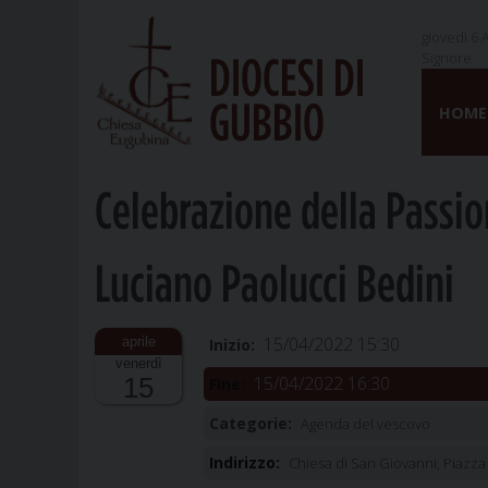
giovedì 6 
Signore
DIOCESI DI
Skip
GUBBIO
to
HOME
content
Celebrazione della Passi
Luciano Paolucci Bedini
15/04/2022 15:30
Inizio:
venerdì
15/04/2022 16:30
15
Fine:
Categorie:
Agenda del vescovo
Indirizzo:
Chiesa di San Giovanni, Piazza