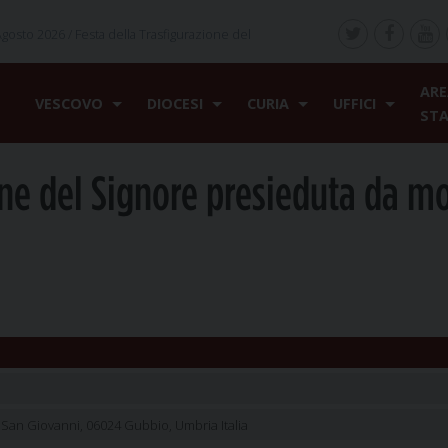
Agosto 2026 /
Festa della Trasfigurazione del
ARE
VESCOVO
DIOCESI
CURIA
UFFICI
ST
one del Signore presieduta da m
 San Giovanni, 06024 Gubbio, Umbria Italia