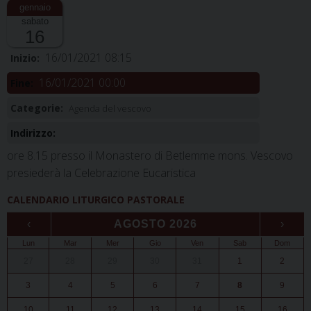
sabato
16
16/01/2021 08:15
Inizio:
16/01/2021 00:00
Fine:
Categorie:
Agenda del vescovo
Indirizzo:
ore 8.15 presso il Monastero di Betlemme mons. Vescovo
presiederà la Celebrazione Eucaristica
CALENDARIO LITURGICO PASTORALE
‹
AGOSTO 2026
›
Lun
Mar
Mer
Gio
Ven
Sab
Dom
27
28
29
30
31
1
2
3
4
5
6
7
8
9
10
11
12
13
14
15
16