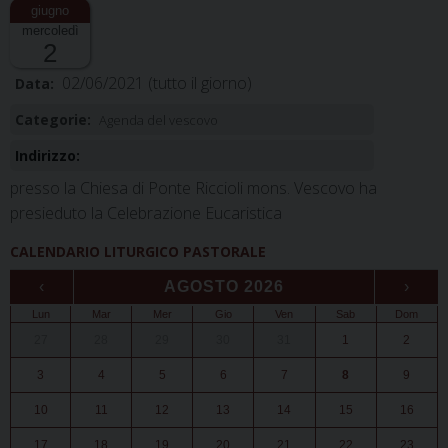
mercoledì
2
02/06/2021
(tutto il giorno)
Data:
Categorie:
Agenda del vescovo
Indirizzo:
presso la Chiesa di Ponte Riccioli mons. Vescovo ha
presieduto la Celebrazione Eucaristica
CALENDARIO LITURGICO PASTORALE
‹
AGOSTO 2026
›
Lun
Mar
Mer
Gio
Ven
Sab
Dom
27
28
29
30
31
1
2
3
4
5
6
7
8
9
10
11
12
13
14
15
16
17
18
19
20
21
22
23