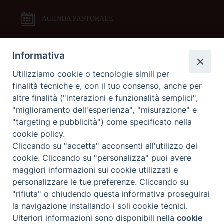
AGENDA PASTORALE
Informativa
DOCUMENTI PASTORALI
Utilizziamo cookie o tecnologie simili per
finalità tecniche e, con il tuo consenso, anche per
ORARI MESSE
altre finalità ("interazioni e funzionalità semplici",
"miglioramento dell'esperienza", "misurazione" e
LITURGIA DELLE ORE
"targeting e pubblicità") come specificato nella
cookie policy.
Cliccando su "accetta" acconsenti all'utilizzo dei
GALLERIE FOTOGRAFICHE
cookie. Cliccando su "personalizza" puoi avere
maggiori informazioni sui cookie utilizzati e
personalizzare le tue preferenze. Cliccando su
GALLERIE VIDEO
"rifiuta" o chiudendo questa informativa proseguirai
la navigazione installando i soli cookie tecnici.
Preferenze Cookie
Ulteriori informazioni sono disponibili nella
cookie