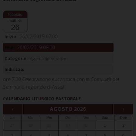
martedì
26
26/02/2019 07:00
Inizio:
26/02/2019 08:00
Fine:
Categorie:
Agenda del vescovo
Indirizzo:
ore 7.00 Celebrazione eucaristica con la Comunità del
Seminario regionale di Assisi
CALENDARIO LITURGICO PASTORALE
‹
AGOSTO 2026
›
Lun
Mar
Mer
Gio
Ven
Sab
Dom
27
28
29
30
31
1
2