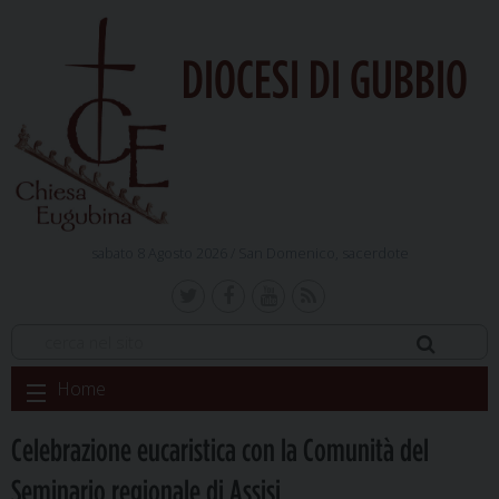
DIOCESI DI GUBBIO
sabato 8 Agosto 2026 /
San Domenico, sacerdote
Skip
Home
to
content
Celebrazione eucaristica con la Comunità del
Seminario regionale di Assisi