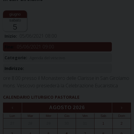
sabato
5
05/06/2021 08:00
Inizio:
05/06/2021 09:00
Fine:
Categorie:
Agenda del vescovo
Indirizzo:
ore 8.00 presso il Monastero delle Clarisse in San Girolamo
mons. Vescovo presiederà la Celebrazione Eucaristica
CALENDARIO LITURGICO PASTORALE
‹
AGOSTO 2026
›
Lun
Mar
Mer
Gio
Ven
Sab
Dom
27
28
29
30
31
1
2