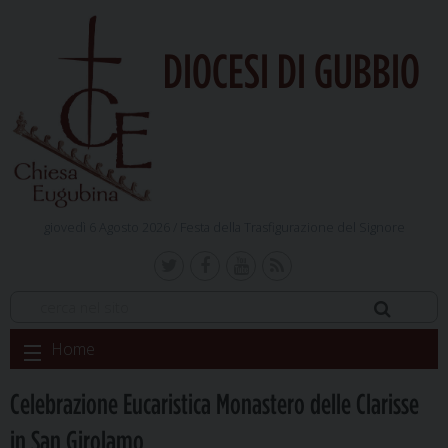
DIOCESI DI GUBBIO
giovedì 6 Agosto 2026 /
Festa della Trasfigurazione del Signore
Skip
Home
to
content
Celebrazione Eucaristica Monastero delle Clarisse
in San Girolamo