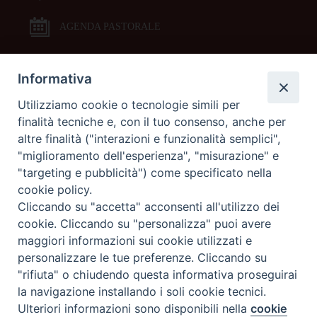
AGENDA PASTORALE
Informativa
DOCUMENTI PASTORALI
Utilizziamo cookie o tecnologie simili per
finalità tecniche e, con il tuo consenso, anche per
ORARI MESSE
altre finalità ("interazioni e funzionalità semplici",
"miglioramento dell'esperienza", "misurazione" e
LITURGIA DELLE ORE
"targeting e pubblicità") come specificato nella
cookie policy.
Cliccando su "accetta" acconsenti all'utilizzo dei
GALLERIE FOTOGRAFICHE
cookie. Cliccando su "personalizza" puoi avere
maggiori informazioni sui cookie utilizzati e
personalizzare le tue preferenze. Cliccando su
GALLERIE VIDEO
"rifiuta" o chiudendo questa informativa proseguirai
la navigazione installando i soli cookie tecnici.
Preferenze Cookie
Ulteriori informazioni sono disponibili nella
cookie