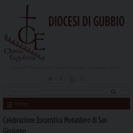
DIOCESI DI GUBBIO
venerdì 7 Agosto 2026 /
Santi Sisto II, papa, e compagni, martiri
Skip
Home
to
content
Celebrazione Eucaristica Monastero di San
Girolamo