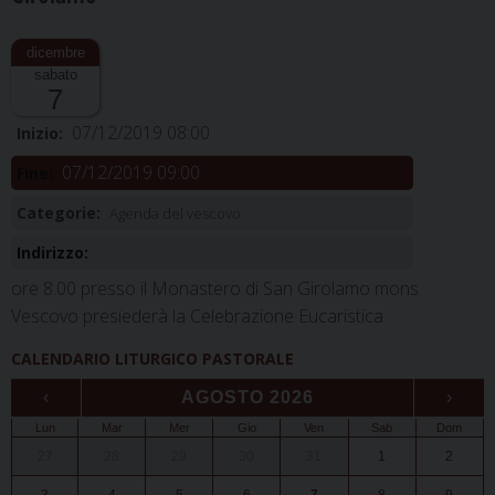
sabato
7
07/12/2019 08:00
Inizio:
07/12/2019 09:00
Fine:
Categorie:
Agenda del vescovo
Indirizzo:
ore 8.00 presso il Monastero di San Girolamo mons.
Vescovo presiederà la Celebrazione Eucaristica
CALENDARIO LITURGICO PASTORALE
‹
AGOSTO 2026
›
Lun
Mar
Mer
Gio
Ven
Sab
Dom
27
28
29
30
31
1
2