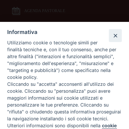
AGENDA PASTORALE
Informativa
DOCUMENTI PASTORALI
Utilizziamo cookie o tecnologie simili per
finalità tecniche e, con il tuo consenso, anche per
ORARI MESSE
altre finalità ("interazioni e funzionalità semplici",
"miglioramento dell'esperienza", "misurazione" e
LITURGIA DELLE ORE
"targeting e pubblicità") come specificato nella
cookie policy.
Cliccando su "accetta" acconsenti all'utilizzo dei
GALLERIE FOTOGRAFICHE
cookie. Cliccando su "personalizza" puoi avere
maggiori informazioni sui cookie utilizzati e
personalizzare le tue preferenze. Cliccando su
GALLERIE VIDEO
"rifiuta" o chiudendo questa informativa proseguirai
la navigazione installando i soli cookie tecnici.
Preferenze Cookie
Ulteriori informazioni sono disponibili nella
cookie