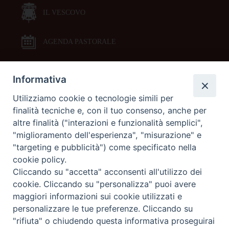
IL VESCOVO
AGENDA PASTORALE
Informativa
DOCUMENTI PASTORALI
Utilizziamo cookie o tecnologie simili per
finalità tecniche e, con il tuo consenso, anche per
ORARI MESSE
altre finalità ("interazioni e funzionalità semplici",
"miglioramento dell'esperienza", "misurazione" e
LITURGIA DELLE ORE
"targeting e pubblicità") come specificato nella
cookie policy.
Cliccando su "accetta" acconsenti all'utilizzo dei
GALLERIE FOTOGRAFICHE
cookie. Cliccando su "personalizza" puoi avere
maggiori informazioni sui cookie utilizzati e
personalizzare le tue preferenze. Cliccando su
GALLERIE VIDEO
"rifiuta" o chiudendo questa informativa proseguirai