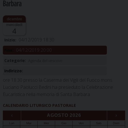
Barbara
mercoledì
4
04/12/2019 18:30
Inizio:
04/12/2019 20:00
Fine:
Categorie:
Agenda del vescovo
Indirizzo:
ore 18.30 presso la Caserma dei Vigili del Fuoco mons.
Luciano Paolucci Bedini ha presieduto la Celebrazione
Eucaristica nella memoria di Santa Barbara
CALENDARIO LITURGICO PASTORALE
‹
AGOSTO 2026
›
Lun
Mar
Mer
Gio
Ven
Sab
Dom