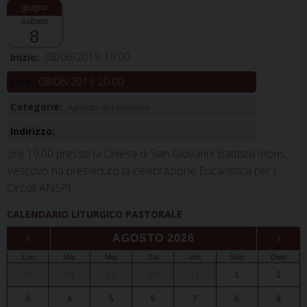
sabato
8
08/06/2019 19:00
Inizio:
08/06/2019 20:00
Fine:
Categorie:
Agenda del vescovo
Indirizzo:
ore 19,00 presso la Chiesa di San Giovanni Battista mons.
Vescovo ha presieduto la celebrazione Eucaristica per i
Circoli ANSPI
CALENDARIO LITURGICO PASTORALE
‹
AGOSTO 2026
›
Lun
Mar
Mer
Gio
Ven
Sab
Dom
27
28
29
30
31
1
2
3
4
5
6
7
8
9