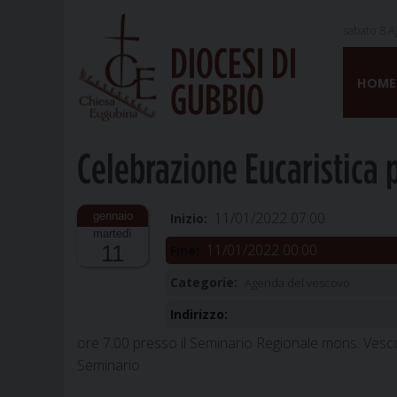
sabato 8 A
DIOCESI DI
Skip
to
HOME
GUBBIO
content
Celebrazione Eucaristica 
11/01/2022 07:00
Inizio:
martedì
11/01/2022 00:00
11
Fine:
Categorie:
Agenda del vescovo
Indirizzo:
ore 7.00 presso il Seminario Regionale mons. Vesco
Seminario