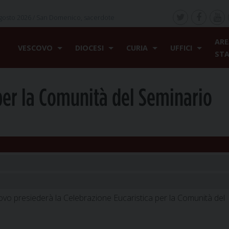
gosto 2026 /
San Domenico, sacerdote
ARE
VESCOVO
DIOCESI
CURIA
UFFICI
ST
per la Comunità del Seminario
vo presiederà la Celebrazione Eucaristica per la Comunità del