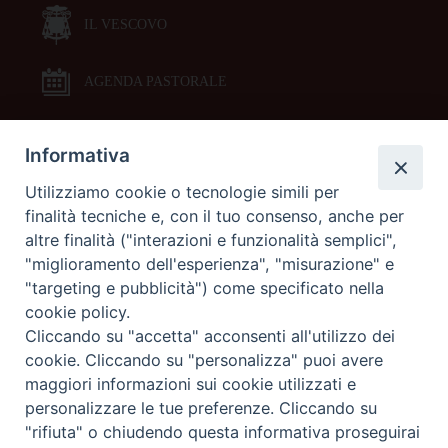
IL VESCOVO
AGENDA PASTORALE
Informativa
DOCUMENTI PASTORALI
Utilizziamo cookie o tecnologie simili per
finalità tecniche e, con il tuo consenso, anche per
ORARI MESSE
altre finalità ("interazioni e funzionalità semplici",
"miglioramento dell'esperienza", "misurazione" e
LITURGIA DELLE ORE
"targeting e pubblicità") come specificato nella
cookie policy.
Cliccando su "accetta" acconsenti all'utilizzo dei
GALLERIE FOTOGRAFICHE
cookie. Cliccando su "personalizza" puoi avere
maggiori informazioni sui cookie utilizzati e
personalizzare le tue preferenze. Cliccando su
GALLERIE VIDEO
"rifiuta" o chiudendo questa informativa proseguirai