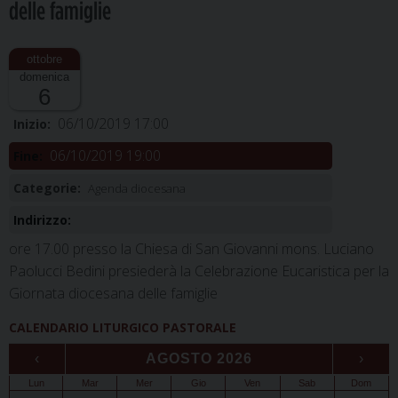
delle famiglie
domenica
6
06/10/2019 17:00
Inizio:
06/10/2019 19:00
Fine:
Categorie:
Agenda diocesana
Indirizzo:
ore 17.00 presso la Chiesa di San Giovanni mons. Luciano
Paolucci Bedini presiederà la Celebrazione Eucaristica per la
Giornata diocesana delle famiglie
CALENDARIO LITURGICO PASTORALE
‹
AGOSTO 2026
›
Lun
Mar
Mer
Gio
Ven
Sab
Dom