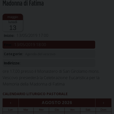
Madonna di Fatima
lunedì
13
13/05/2019 17:00
Inizio:
13/05/2019 18:00
Fine:
Categorie:
Agenda del vescovo
Indirizzo:
ore 17,00 presso il Monastero di San Girolamo mons.
Vescovo presiederà la Celebrazione Eucaristica per la
Memoria della Madonna di Fatima
CALENDARIO LITURGICO PASTORALE
‹
AGOSTO 2026
›
Lun
Mar
Mer
Gio
Ven
Sab
Dom