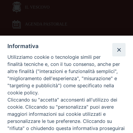
IL VESCOVO
AGENDA PASTORALE
Informativa
DOCUMENTI PASTORALI
Utilizziamo cookie o tecnologie simili per
finalità tecniche e, con il tuo consenso, anche per
ORARI MESSE
altre finalità ("interazioni e funzionalità semplici",
"miglioramento dell'esperienza", "misurazione" e
LITURGIA DELLE ORE
"targeting e pubblicità") come specificato nella
cookie policy.
Cliccando su "accetta" acconsenti all'utilizzo dei
GALLERIE FOTOGRAFICHE
cookie. Cliccando su "personalizza" puoi avere
maggiori informazioni sui cookie utilizzati e
personalizzare le tue preferenze. Cliccando su
GALLERIE VIDEO
"rifiuta" o chiudendo questa informativa proseguirai