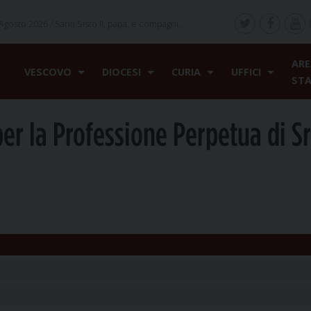
Agosto 2026 /
Santi Sisto II, papa, e compagni,
ARE
VESCOVO
DIOCESI
CURIA
UFFICI
ST
per la Professione Perpetua di Sr