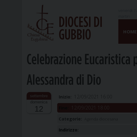
venerdì 7 
martiri
DIOCESI DI
Skip
GUBBIO
to
HOME
content
Celebrazione Eucaristica 
Alessandra di Dio
12/09/2021 16:00
Inizio:
domenica
12/09/2021 18:00
12
Fine:
Categorie:
Agenda diocesana
Indirizzo: