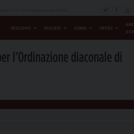
gosto 2026 /
San Domenico, sacerdote
ARE
VESCOVO
DIOCESI
CURIA
UFFICI
ST
per l’Ordinazione diaconale di