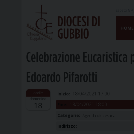
sabato 8 A
DIOCESI DI
Skip
to
HOME
GUBBIO
content
Celebrazione Eucaristica 
Edoardo Pifarotti
18/04/2021 17:00
Inizio:
domenica
18/04/2021 18:00
18
Fine:
Categorie:
Agenda diocesana
Indirizzo: