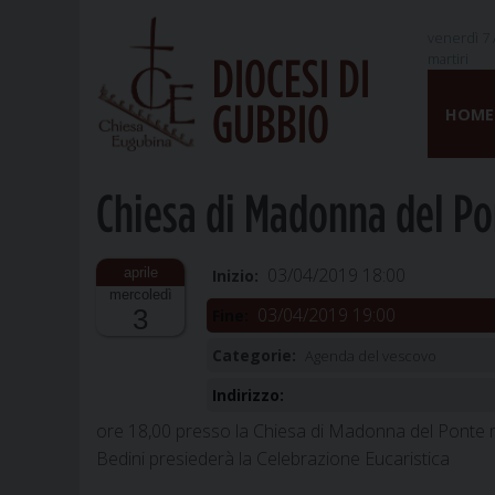
venerdì 7 
martiri
DIOCESI DI
Skip
GUBBIO
to
HOME
content
Chiesa di Madonna del Po
03/04/2019 18:00
Inizio:
mercoledì
03/04/2019 19:00
3
Fine:
Categorie:
Agenda del vescovo
Indirizzo:
ore 18,00 presso la Chiesa di Madonna del Ponte 
Bedini presiederà la Celebrazione Eucaristica