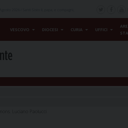
Agosto 2026 /
Santi Sisto II, papa, e compagni,
ARE
VESCOVO
DIOCESI
CURIA
UFFICI
ST
nte
mons. Luciano Paolucci