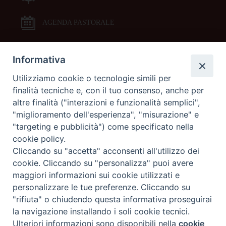
AGENDA PASTORALE
Informativa
DOCUMENTI PASTORALI
Utilizziamo cookie o tecnologie simili per
finalità tecniche e, con il tuo consenso, anche per
ORARI MESSE
altre finalità ("interazioni e funzionalità semplici",
"miglioramento dell'esperienza", "misurazione" e
LITURGIA DELLE ORE
"targeting e pubblicità") come specificato nella
cookie policy.
Cliccando su "accetta" acconsenti all'utilizzo dei
GALLERIE FOTOGRAFICHE
cookie. Cliccando su "personalizza" puoi avere
maggiori informazioni sui cookie utilizzati e
personalizzare le tue preferenze. Cliccando su
GALLERIE VIDEO
"rifiuta" o chiudendo questa informativa proseguirai
la navigazione installando i soli cookie tecnici.
Preferenze Cookie
Ulteriori informazioni sono disponibili nella
cookie