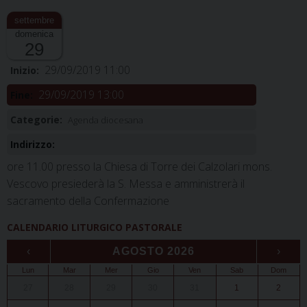
domenica
29
29/09/2019 11:00
Inizio:
29/09/2019 13:00
Fine:
Categorie:
Agenda diocesana
Indirizzo:
ore 11.00 presso la Chiesa di Torre dei Calzolari mons.
Vescovo presiederà la S. Messa e amministrerà il
sacramento della Confermazione
CALENDARIO LITURGICO PASTORALE
‹
AGOSTO 2026
›
Lun
Mar
Mer
Gio
Ven
Sab
Dom
27
28
29
30
31
1
2