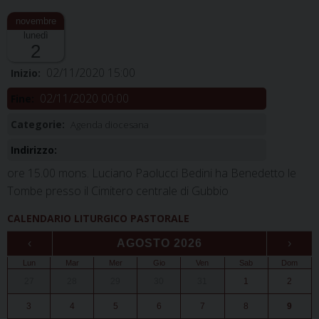
lunedì
2
02/11/2020 15:00
Inizio:
02/11/2020 00:00
Fine:
Categorie:
Agenda diocesana
Indirizzo:
ore 15.00 mons. Luciano Paolucci Bedini ha Benedetto le
Tombe presso il Cimitero centrale di Gubbio
CALENDARIO LITURGICO PASTORALE
‹
AGOSTO 2026
›
Lun
Mar
Mer
Gio
Ven
Sab
Dom
27
28
29
30
31
1
2
3
4
5
6
7
8
9