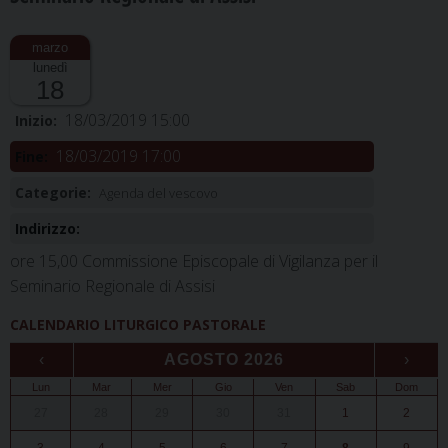
lunedì
18
18/03/2019 15:00
Inizio:
18/03/2019 17:00
Fine:
Categorie:
Agenda del vescovo
Indirizzo:
ore 15,00 Commissione Episcopale di Vigilanza per il
Seminario Regionale di Assisi
CALENDARIO LITURGICO PASTORALE
‹
AGOSTO 2026
›
Lun
Mar
Mer
Gio
Ven
Sab
Dom
27
28
29
30
31
1
2