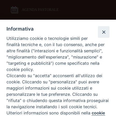
AGENDA PASTORALE
Informativa
DOCUMENTI PASTORALI
Utilizziamo cookie o tecnologie simili per
finalità tecniche e, con il tuo consenso, anche per
ORARI MESSE
altre finalità ("interazioni e funzionalità semplici",
"miglioramento dell'esperienza", "misurazione" e
LITURGIA DELLE ORE
"targeting e pubblicità") come specificato nella
cookie policy.
Cliccando su "accetta" acconsenti all'utilizzo dei
GALLERIE FOTOGRAFICHE
cookie. Cliccando su "personalizza" puoi avere
maggiori informazioni sui cookie utilizzati e
personalizzare le tue preferenze. Cliccando su
GALLERIE VIDEO
"rifiuta" o chiudendo questa informativa proseguirai
la navigazione installando i soli cookie tecnici.
Preferenze Cookie
Ulteriori informazioni sono disponibili nella
cookie