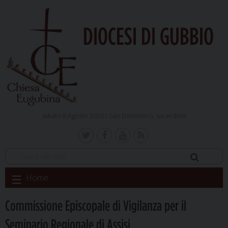
DIOCESI DI GUBBIO
sabato 8 Agosto 2026 /
San Domenico, sacerdote
Skip
Home
to
content
Commissione Episcopale di Vigilanza per il
Seminario Regionale di Assisi