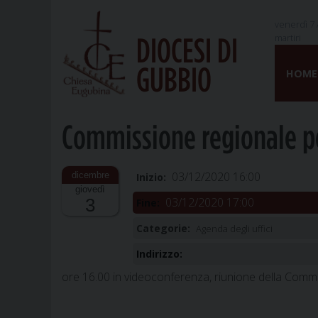
venerdì 7 
martiri
DIOCESI DI
Skip
GUBBIO
to
HOME
content
Commissione regionale pe
03/12/2020 16:00
Inizio:
giovedì
03/12/2020 17:00
3
Fine:
Categorie:
Agenda degli uffici
Indirizzo:
ore 16.00 in videoconferenza, riunione della Commi