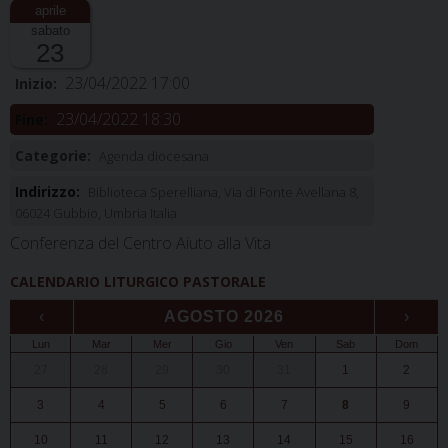
sabato
23
23/04/2022 17:00
Inizio:
23/04/2022 18:30
Fine:
Categorie:
Agenda diocesana
Indirizzo:
Biblioteca Sperelliana, Via di Fonte Avellana 8,
06024 Gubbio, Umbria Italia
Conferenza del Centro Aiuto alla Vita
CALENDARIO LITURGICO PASTORALE
‹
AGOSTO 2026
›
Lun
Mar
Mer
Gio
Ven
Sab
Dom
27
28
29
30
31
1
2
3
4
5
6
7
8
9
10
11
12
13
14
15
16