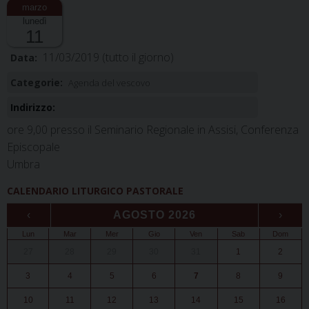
lunedì
11
11/03/2019
(tutto il giorno)
Data:
Categorie:
Agenda del vescovo
Indirizzo:
ore 9,00 presso il Seminario Regionale in Assisi, Conferenza
Episcopale
Umbra
CALENDARIO LITURGICO PASTORALE
‹
AGOSTO 2026
›
Lun
Mar
Mer
Gio
Ven
Sab
Dom
27
28
29
30
31
1
2
3
4
5
6
7
8
9
10
11
12
13
14
15
16