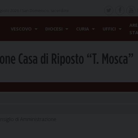
gosto 2026 /
San Domenico, sacerdote
ARE
VESCOVO
DIOCESI
CURIA
UFFICI
ST
ione Casa di Riposto “T. Mosca”
nsiglio di Amministrazione