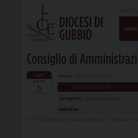
sabato 8 A
DIOCESI DI
Skip
to
HOME
GUBBIO
content
Consiglio di Amministraz
05/07/2018 18:00
Inizio:
giovedì
05/07/2018 20:00
5
Fine:
Categorie:
Agenda diocesana
Indirizzo:
ore 18,00 presso la Casa di Riposto “T. Mosca” , co