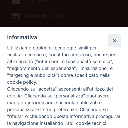
AGENDA PASTORALE
Informativa
DOCUMENTI PASTORALI
Utilizziamo cookie o tecnologie simili per
finalità tecniche e, con il tuo consenso, anche per
ORARI MESSE
altre finalità ("interazioni e funzionalità semplici",
"miglioramento dell'esperienza", "misurazione" e
LITURGIA DELLE ORE
"targeting e pubblicità") come specificato nella
cookie policy.
Cliccando su "accetta" acconsenti all'utilizzo dei
GALLERIE FOTOGRAFICHE
cookie. Cliccando su "personalizza" puoi avere
maggiori informazioni sui cookie utilizzati e
personalizzare le tue preferenze. Cliccando su
GALLERIE VIDEO
"rifiuta" o chiudendo questa informativa proseguirai
la navigazione installando i soli cookie tecnici.