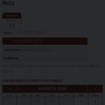
Mosca
martedì
14
14/12/2021 18:00
Inizio:
14/12/2021 00:00
Fine:
Categorie:
Agenda del vescovo
Indirizzo:
ore 18.00 Consiglio di Amministrazione della Casa di Riposo
Mosca
CALENDARIO LITURGICO PASTORALE
‹
AGOSTO 2026
›
Lun
Mar
Mer
Gio
Ven
Sab
Dom
27
28
29
30
31
1
2