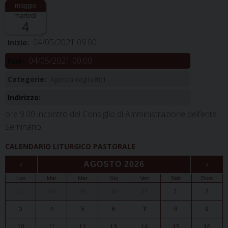
martedì
4
04/05/2021 09:00
Inizio:
04/05/2021 00:00
Fine:
Categorie:
Agenda degli uffici
Indirizzo:
ore 9.00 incontro del Consiglio di Amministrazione dell’ente
Seminario
CALENDARIO LITURGICO PASTORALE
‹
AGOSTO 2026
›
Lun
Mar
Mer
Gio
Ven
Sab
Dom
27
28
29
30
31
1
2
3
4
5
6
7
8
9
10
11
12
13
14
15
16