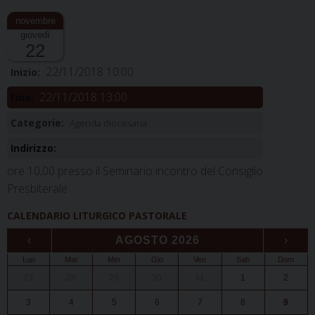
giovedì
22
22/11/2018 10:00
Inizio:
22/11/2018 13:00
Fine:
Categorie:
Agenda diocesana
Indirizzo:
ore 10,00 presso il Seminario incontro del Consiglio
Presbiterale
CALENDARIO LITURGICO PASTORALE
‹
AGOSTO 2026
›
Lun
Mar
Mer
Gio
Ven
Sab
Dom
27
28
29
30
31
1
2
3
4
5
6
7
8
9