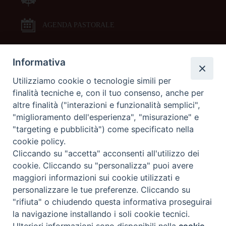
AGENDA PASTORALE
Informativa
DOCUMENTI PASTORALI
Utilizziamo cookie o tecnologie simili per
finalità tecniche e, con il tuo consenso, anche per
ORARI MESSE
altre finalità ("interazioni e funzionalità semplici",
"miglioramento dell'esperienza", "misurazione" e
LITURGIA DELLE ORE
"targeting e pubblicità") come specificato nella
cookie policy.
Cliccando su "accetta" acconsenti all'utilizzo dei
GALLERIE FOTOGRAFICHE
cookie. Cliccando su "personalizza" puoi avere
maggiori informazioni sui cookie utilizzati e
personalizzare le tue preferenze. Cliccando su
GALLERIE VIDEO
"rifiuta" o chiudendo questa informativa proseguirai
la navigazione installando i soli cookie tecnici.