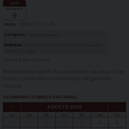
domenica
9
09/04/2017 10:45
Inizio:
Categorie:
Agenda diocesana
Indirizzo:
Chiesa di San Giovanni, Piazza San Giovanni,
Gubbio, PG, Italia
Chiesa di San Giovanni
Benedizione dei rami di ulivo, processione alla chiesa di San
Martino e Samta Messa con la lettura dialogata della
Passione.
CALENDARIO LITURGICO PASTORALE
‹
AGOSTO 2026
›
Lun
Mar
Mer
Gio
Ven
Sab
Dom
27
28
29
30
31
1
2