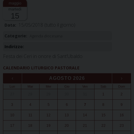
martedì
15
15/05/2018
(tutto il giorno)
Data:
Categorie:
Agenda diocesana
Indirizzo:
Festa dei Ceri in onore di Sant’Ubaldo
CALENDARIO LITURGICO PASTORALE
‹
AGOSTO 2026
›
Lun
Mar
Mer
Gio
Ven
Sab
Dom
27
28
29
30
31
1
2
3
4
5
6
7
8
9
10
11
12
13
14
15
16
17
18
19
20
21
22
23