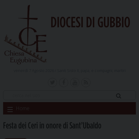
DIOCESI DI GUBBIO
venerdì 7 Agosto 2026 /
Santi Sisto II, papa, e compagni, martiri
Skip
Home
to
content
Festa dei Ceri in onore di Sant’Ubaldo