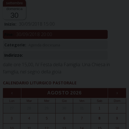
domenica
30
30/09/2018 15:00
Inizio:
30/09/2018 20:00
Fine:
Categorie:
Agenda diocesana
Indirizzo:
dalle ore 15,00, IV Festa della Famiglia: Una Chiesa in
famiglia, nel segno della gioia
CALENDARIO LITURGICO PASTORALE
‹
AGOSTO 2026
›
Lun
Mar
Mer
Gio
Ven
Sab
Dom
27
28
29
30
31
1
2
3
4
5
6
7
8
9
10
11
12
13
14
15
16