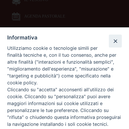
AGENDA PASTORALE
Informativa
DOCUMENTI PASTORALI
Utilizziamo cookie o tecnologie simili per
finalità tecniche e, con il tuo consenso, anche per
ORARI MESSE
altre finalità ("interazioni e funzionalità semplici",
"miglioramento dell'esperienza", "misurazione" e
LITURGIA DELLE ORE
"targeting e pubblicità") come specificato nella
cookie policy.
Cliccando su "accetta" acconsenti all'utilizzo dei
GALLERIE FOTOGRAFICHE
cookie. Cliccando su "personalizza" puoi avere
maggiori informazioni sui cookie utilizzati e
personalizzare le tue preferenze. Cliccando su
GALLERIE VIDEO
"rifiuta" o chiudendo questa informativa proseguirai
la navigazione installando i soli cookie tecnici.