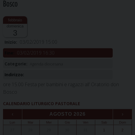
Bosco
domenica
3
03/02/2019 15:00
Inizio:
03/02/2019 16:30
Fine:
Categorie:
Agenda diocesana
Indirizzo:
ore 15.00 Festa per bambini e ragazzi all’ Oratorio don
Bosco
CALENDARIO LITURGICO PASTORALE
‹
AGOSTO 2026
›
Lun
Mar
Mer
Gio
Ven
Sab
Dom
27
28
29
30
31
1
2