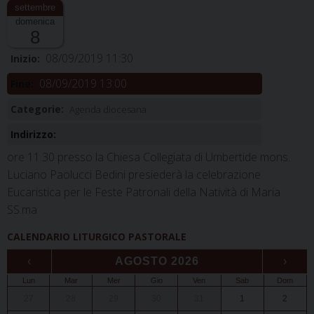
domenica
8
08/09/2019 11:30
Inizio:
08/09/2019 13:00
Fine:
Categorie:
Agenda diocesana
Indirizzo:
ore 11.30 presso la Chiesa Collegiata di Umbertide mons.
Luciano Paolucci Bedini presiederà la celebrazione
Eucaristica per le Feste Patronali della Natività di Maria
SS.ma
CALENDARIO LITURGICO PASTORALE
‹
AGOSTO 2026
›
Lun
Mar
Mer
Gio
Ven
Sab
Dom
27
28
29
30
31
1
2