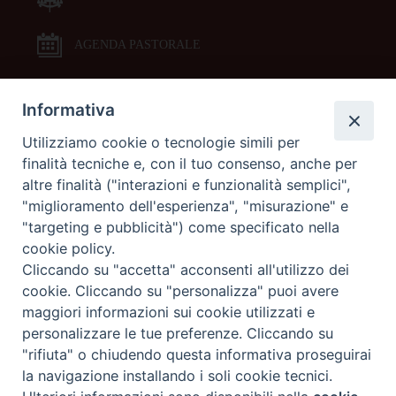
AGENDA PASTORALE
Informativa
DOCUMENTI PASTORALI
Utilizziamo cookie o tecnologie simili per
finalità tecniche e, con il tuo consenso, anche per
ORARI MESSE
altre finalità ("interazioni e funzionalità semplici",
"miglioramento dell'esperienza", "misurazione" e
LITURGIA DELLE ORE
"targeting e pubblicità") come specificato nella
cookie policy.
Cliccando su "accetta" acconsenti all'utilizzo dei
GALLERIE FOTOGRAFICHE
cookie. Cliccando su "personalizza" puoi avere
maggiori informazioni sui cookie utilizzati e
personalizzare le tue preferenze. Cliccando su
GALLERIE VIDEO
"rifiuta" o chiudendo questa informativa proseguirai
la navigazione installando i soli cookie tecnici.