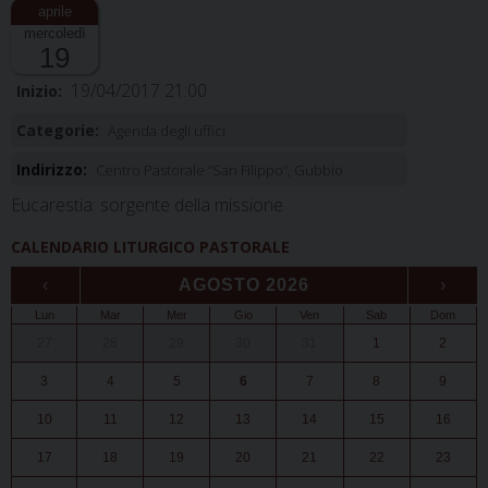
mercoledì
19
19/04/2017 21:00
Inizio:
Categorie:
Agenda degli uffici
Indirizzo:
Centro Pastorale “San Filippo”, Gubbio
Eucarestia: sorgente della missione
CALENDARIO LITURGICO PASTORALE
‹
AGOSTO 2026
›
Lun
Mar
Mer
Gio
Ven
Sab
Dom
27
28
29
30
31
1
2
3
4
5
6
7
8
9
10
11
12
13
14
15
16
17
18
19
20
21
22
23