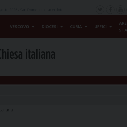
gosto 2026 /
San Domenico, sacerdote
ARE
VESCOVO
DIOCESI
CURIA
UFFICI
ST
hiesa italiana
taliana