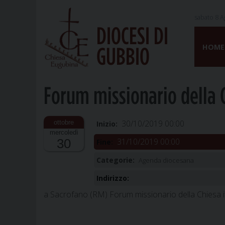
sabato 8 A
DIOCESI DI
Skip
to
HOME
GUBBIO
content
Forum missionario della C
30/10/2019 00:00
Inizio:
mercoledì
31/10/2019 00:00
30
Fine:
Categorie:
Agenda diocesana
Indirizzo:
a Sacrofano (RM) Forum missionario della Chiesa i