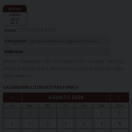
sabato
27
27/01/2018 10:00
Inizio:
Categorie:
Agenda del vescovo, Agenda diocesana
Indirizzo:
presso il Mausoleo dei 40 Martiri mons. Luciano Paolucci
Bedini presiederà la S. Messa in occasione della Giornata
della memoria
CALENDARIO LITURGICO PASTORALE
‹
AGOSTO 2026
›
Lun
Mar
Mer
Gio
Ven
Sab
Dom
27
28
29
30
31
1
2
3
4
5
6
7
8
9