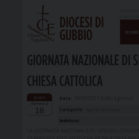
domenica 
Croce (Edi
DIOCESI DI
Skip
GUBBIO
to
HOME
content
GIORNATA NAZIONALE DI S
CHIESA CATTOLICA
18/06/2017
(tutto il giorno)
Data:
domenica
18
Categorie:
Agenda diocesana
Indirizzo:
LA GIORNATA NAZIONALE DI SENSIBILIZZAZION
14 MAGGIO 2017, VISTO CHE IN TALE DATA NEL