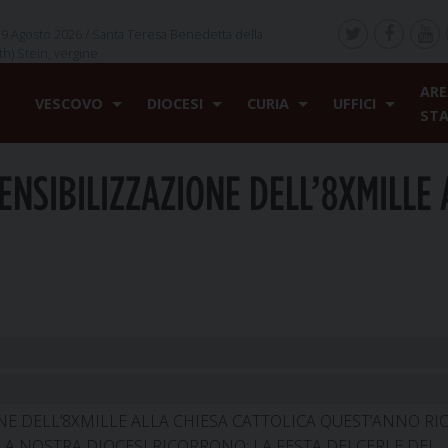
9 Agosto 2026 /
Santa Teresa Benedetta della
th) Stein, vergine
ARE
VESCOVO
DIOCESI
CURIA
UFFICI
ST
ENSIBILIZZAZIONE DELL’8XMILLE 
E DELL’8XMILLE ALLA CHIESA CATTOLICA QUEST’ANNO RIC
LA NOSTRA DIOCESI RICORRONO: LA FESTA DEI CERI E DEL