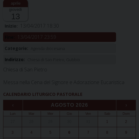
giovedì
13
13/04/2017 18:30
Inizio:
13/04/2017 23:59
Fine:
Categorie:
Agenda diocesana
Indirizzo:
Chiesa di San Pietro, Gubbio
Chiesa di San Pietro
Messa nella Cena del Signore e Adorazione Eucaristica
CALENDARIO LITURGICO PASTORALE
‹
AGOSTO 2026
›
Lun
Mar
Mer
Gio
Ven
Sab
Dom
27
28
29
30
31
1
2
3
4
5
6
7
8
9