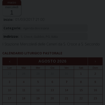
mercoledì
1
01/03/2017 21:00
Inizio:
Categorie:
Agenda diocesana
Indirizzo:
S. Croce, Gubbio, PG, Italia
I Stazione Mercoledì delle Ceneri da S. Croce a S. Secondo
CALENDARIO LITURGICO PASTORALE
‹
AGOSTO 2026
›
Lun
Mar
Mer
Gio
Ven
Sab
Dom
27
28
29
30
31
1
2
3
4
5
6
7
8
9
10
11
12
13
14
15
16
17
18
19
20
21
22
23