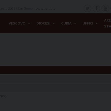
gosto 2026 /
San Domenico, sacerdote
ARE
VESCOVO
DIOCESI
CURIA
UFFICI
ST
ondo