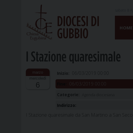
sabato 8 A
DIOCESI DI
Skip
to
HOME
GUBBIO
content
I Stazione quaresimale
06/03/2019 00:00
Inizio:
mercoledì
06/03/2019 00:00
6
Fine:
Categorie:
Agenda diocesana
Indirizzo:
I Stazione quaresimale da San Martino a San Sec