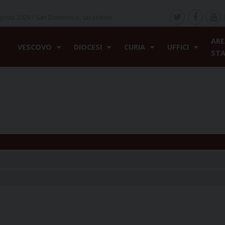
gosto 2026 /
San Domenico, sacerdote
ARE
VESCOVO
DIOCESI
CURIA
UFFICI
ST
o