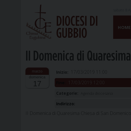
sabato 8 A
DIOCESI DI
Skip
to
HOME
GUBBIO
content
II Domenica di Quaresima
17/03/2019 11:00
Inizio:
domenica
17/03/2019 12:00
17
Fine:
Categorie:
Agenda diocesana
Indirizzo:
II Domenica di Quaresima Chiesa di San Domenic